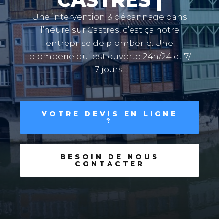
CASTRES
|
Une intervention & dépannage dans
l’heure sur Castres, c’est ça notre
entreprise de plomberie. Une
plomberie qui est ouverte 24h/24 et 7/
7 jours.
VOTRE DEVIS EN LIGNE
?
BESOIN DE NOUS
CONTACTER