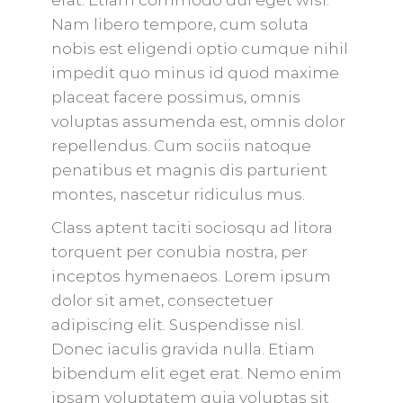
erat. Etiam commodo dui eget wisi.
Nam libero tempore, cum soluta
nobis est eligendi optio cumque nihil
impedit quo minus id quod maxime
placeat facere possimus, omnis
voluptas assumenda est, omnis dolor
repellendus. Cum sociis natoque
penatibus et magnis dis parturient
montes, nascetur ridiculus mus.
Class aptent taciti sociosqu ad litora
torquent per conubia nostra, per
inceptos hymenaeos. Lorem ipsum
dolor sit amet, consectetuer
adipiscing elit. Suspendisse nisl.
Donec iaculis gravida nulla. Etiam
bibendum elit eget erat. Nemo enim
ipsam voluptatem quia voluptas sit