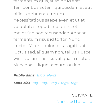
fermentum quis, suscipit id erat.
Temporibus autem quibusdam et aut
officiis debitis aut rerum
necessitatibus saepe eveniet ut et
voluptates repudiandae sint et
molestiae non recusandae. Aenean
fermentum risus id tortor. Nunc
auctor. Mauris dolor felis, sagittis at,
luctus sed, aliquam non, tellus. Fusce
wisi. Nullam rhoncus aliquam metus.
Maecenas aliquet accumsan leo.
Publié dans
Blog
News
Mots-clés
tag1
tag2
tag3
tag4
tag5
SUIVANTE
Nam sed tellus id